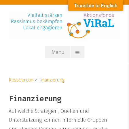
Skip
Translate to English
to
content
Menu
Ressourcen
>
Finanzierung
Finanzierung
Auf welche Strategien, Quellen und
Unterstützung können informelle Gruppen
und kleinere Vereine zurückgreifen, um die