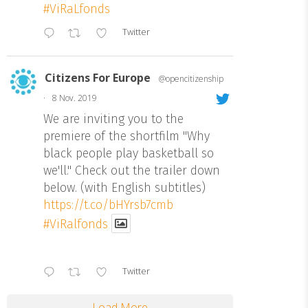
#ViRaLfonds
Twitter
Citizens For Europe
@opencitizenship
·
8 Nov. 2019
We are inviting you to the
premiere of the shortfilm "Why
black people play basketball so
we'll." Check out the trailer down
below. (with English subtitles)
https://t.co/bHYrsb7cmb
#ViRalfonds
Twitter
Load More