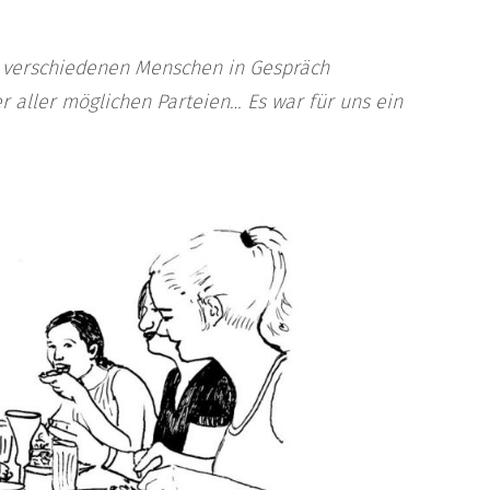
nd verschiedenen Menschen in Gespräch
 aller möglichen Parteien… Es war für uns ein