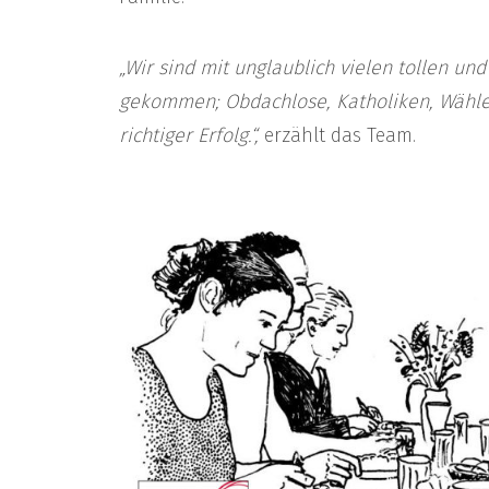
„Wir sind mit unglaublich vielen tollen u
gekommen; Obdachlose, Katholiken, Wähler
richtiger Erfolg.“,
erzählt das Team.