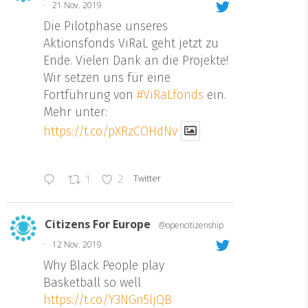
·
21 Nov. 2019
Die Pilotphase unseres
Aktionsfonds ViRaL geht jetzt zu
Ende. Vielen Dank an die Projekte!
Wir setzen uns für eine
Fortführung von
#ViRaLfonds
ein.
Mehr unter:
https://t.co/pXRzCOHdNv
Twitter
1
2
Citizens For Europe
@opencitizenship
·
12 Nov. 2019
Why Black People play
Basketball so well
https://t.co/Y3NGn5ljQB