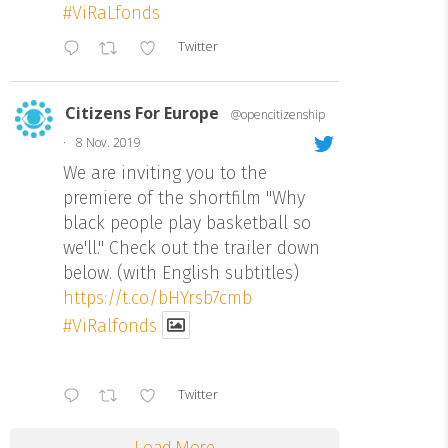
#ViRaLfonds
Twitter
Citizens For Europe
@opencitizenship
·
8 Nov. 2019
We are inviting you to the
premiere of the shortfilm "Why
black people play basketball so
we'll." Check out the trailer down
below. (with English subtitles)
https://t.co/bHYrsb7cmb
#ViRalfonds
Twitter
Load More