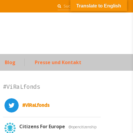
Suchen
Translate to English
nach:
Blog
Presse und Kontakt
#ViRaLfonds
#ViRaLfonds
Citizens For Europe
@opencitizenship