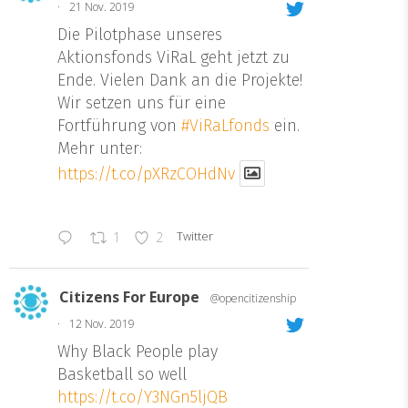
·
21 Nov. 2019
Die Pilotphase unseres
Aktionsfonds ViRaL geht jetzt zu
Ende. Vielen Dank an die Projekte!
Wir setzen uns für eine
Fortführung von
#ViRaLfonds
ein.
Mehr unter:
https://t.co/pXRzCOHdNv
Twitter
1
2
Citizens For Europe
@opencitizenship
·
12 Nov. 2019
Why Black People play
Basketball so well
https://t.co/Y3NGn5ljQB