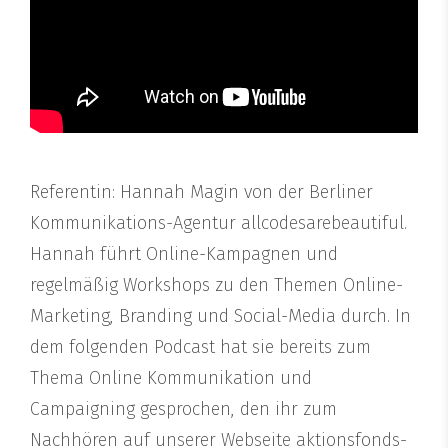
Referentin: Hannah Magin von der Berliner
Kommunikations-Agentur allcodesarebeautiful.
Hannah führt Online-Kampagnen und
regelmäßig Workshops zu den Themen Online-
Marketing, Branding und Social-Media durch. In
dem folgenden Podcast hat sie bereits zum
Thema Online Kommunikation und
Campaigning gesprochen, den ihr zum
Nachhören auf unserer Webseite aktionsfonds-