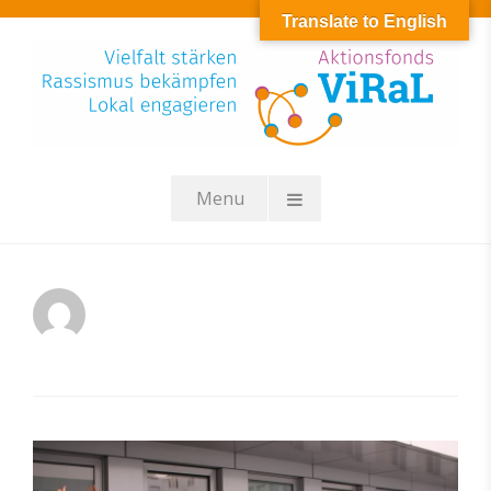
Skip
Translate to English
to
content
Menu
citizensforeurope