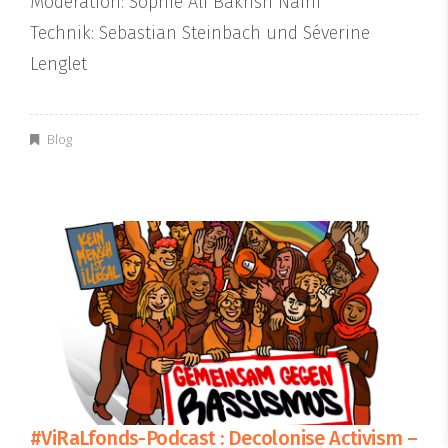
Moderation: Sophie Ali Bakhsh Naini
Technik: Sebastian Steinbach und Séverine
Lenglet
Blog
#ViRaLfonds-Podcast : Decolonise Activism –