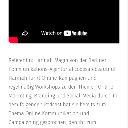
Referentin: Hannah Magin von der Berliner
Kommunikations-Agentur allcodesarebeautiful.
Hannah führt Online-Kampagnen und
regelmäßig Workshops zu den Themen Online-
Marketing, Branding und Social-Media durch. In
dem folgenden Podcast hat sie bereits zum
Thema Online Kommunikation und
Campaigning gesprochen, den ihr zum