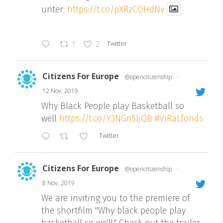
unter:
https://t.co/pXRzCOHdNv
Twitter
1
2
Citizens For Europe
@opencitizenship
·
12 Nov. 2019
Why Black People play Basketball so
well
https://t.co/Y3NGn5ljQB
#ViRaLfonds
Twitter
Citizens For Europe
@opencitizenship
·
8 Nov. 2019
We are inviting you to the premiere of
the shortfilm "Why black people play