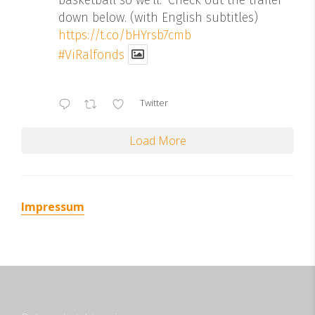
basketball so we'll." Check out the trailer
down below. (with English subtitles)
https://t.co/bHYrsb7cmb
#ViRalfonds
Twitter
Load More
Impressum