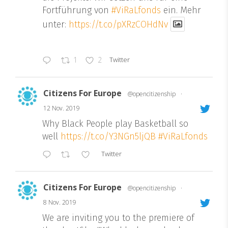
Fortführung von
#ViRaLfonds
ein. Mehr
unter:
https://t.co/pXRzCOHdNv
Twitter
1
2
Citizens For Europe
@opencitizenship
·
12 Nov. 2019
Why Black People play Basketball so
well
https://t.co/Y3NGn5ljQB
#ViRaLfonds
Twitter
Citizens For Europe
@opencitizenship
·
8 Nov. 2019
We are inviting you to the premiere of