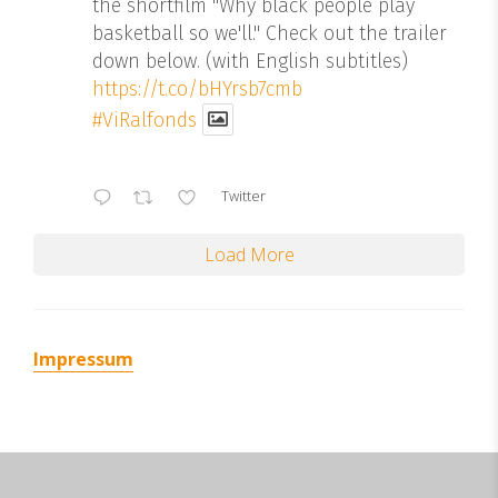
the shortfilm "Why black people play
basketball so we'll." Check out the trailer
down below. (with English subtitles)
https://t.co/bHYrsb7cmb
#ViRalfonds
Twitter
Load More
Impressum