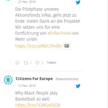
·
21 Nov. 2019
Die Pilotphase unseres
Aktionsfonds ViRaL geht jetzt zu
Ende. Vielen Dank an die Projekte!
Wir setzen uns für eine
Fortführung von
#ViRaLfonds
ein.
Mehr unter:
https://t.co/pXRzCOHdNv
Twitter
1
2
Citizens For Europe
@opencitizenship
·
12 Nov. 2019
Why Black People play
Basketball so well
https://t.co/Y3NGn5ljQB