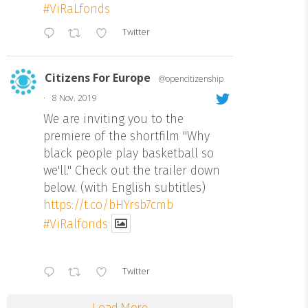
#ViRaLfonds
Twitter
Citizens For Europe
@opencitizenship
·
8 Nov. 2019
We are inviting you to the
premiere of the shortfilm "Why
black people play basketball so
we'll." Check out the trailer down
below. (with English subtitles)
https://t.co/bHYrsb7cmb
#ViRalfonds
Twitter
Load More