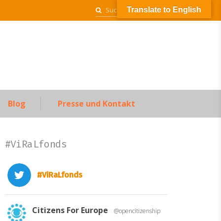
Suchen
Translate to English
nach:
Blog
Presse und Kontakt
#ViRaLfonds
#ViRaLfonds
Citizens For Europe
@opencitizenship