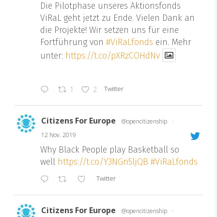
Die Pilotphase unseres Aktionsfonds
ViRaL geht jetzt zu Ende. Vielen Dank an
die Projekte! Wir setzen uns für eine
Fortführung von
#ViRaLfonds
ein. Mehr
unter:
https://t.co/pXRzCOHdNv
Twitter
1
2
Citizens For Europe
@opencitizenship
·
12 Nov. 2019
Why Black People play Basketball so
well
https://t.co/Y3NGn5ljQB
#ViRaLfonds
Twitter
Citizens For Europe
@opencitizenship
·