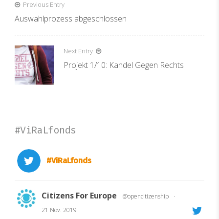
Beitragsnavigation
Previous Entry
Auswahlprozess abgeschlossen
Next Entry
Projekt 1/10: Kandel Gegen Rechts
#ViRaLfonds
#ViRaLfonds
Citizens For Europe
@opencitizenship
·
21 Nov. 2019