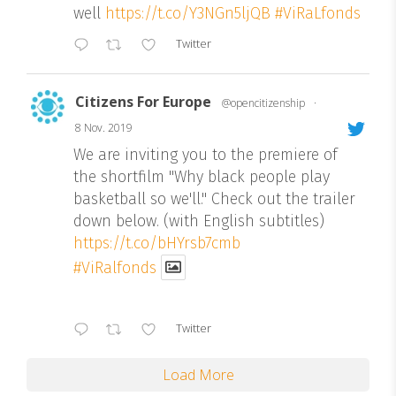
well
https://t.co/Y3NGn5ljQB
#ViRaLfonds
Twitter
Citizens For Europe
@opencitizenship
·
8 Nov. 2019
We are inviting you to the premiere of
the shortfilm "Why black people play
basketball so we'll." Check out the trailer
down below. (with English subtitles)
https://t.co/bHYrsb7cmb
#ViRalfonds
Twitter
Load More